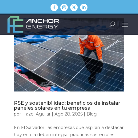
RSE y sostenibilidad: beneficios de instalar
paneles solares en tu empresa
por
Hazel Aguilar
|
Ago 28, 2025
|
Blog
En El Salvador, las empresas que aspiran a destacar
hoy en día deben integrar prácticas sostenibles