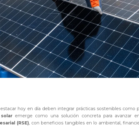
destacar hoy en día deben integrar prácticas sostenibles como 
solar
emerge como una solución concreta para avanzar en
sarial (RSE)
, con beneficios tangibles en lo ambiental, financi