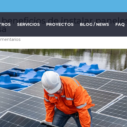
 beneficios de instalar panele
TROS
SERVICIOS
PROYECTOS
BLOG / NEWS
FAQ
sa
omentarios