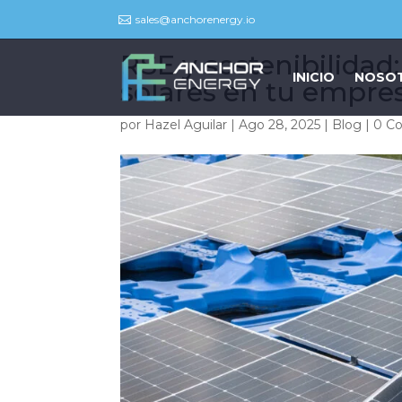
sales@anchorenergy.io

RSE y sostenibilidad:
INICIO
NOSO
solares en tu empre
por
Hazel Aguilar
|
Ago 28, 2025
|
Blog
|
0 C