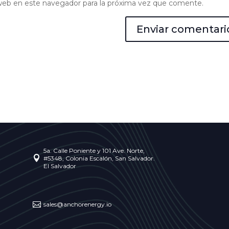
web en este navegador para la próxima vez que comente.
5a. Calle Poniente y 101 Ave. Norte,

#5348, Colonia Escalón, San Salvador.
El Salvador

sales@anchorenergy.io