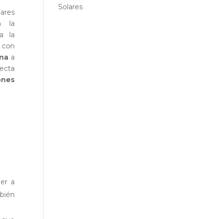
Solares
dares
a la
a la
 con
ona
a
ecta
ones
der a
bién