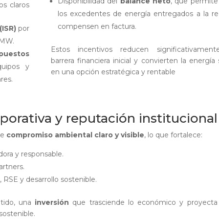
Disponibilidad del
balance neto
, que permite
os claros
los excedentes de energía entregados a la re
compensen en factura.
(ISR)
por
0 MW.
Estos incentivos reducen significativament
puestos
barrera financiera inicial y convierten la energía 
uipos y
en una opción estratégica y rentable
res.
porativa y reputación institucional
de
compromiso ambiental claro y visible
, lo que fortalece:
ora y responsable.
artners.
, RSE y desarrollo sostenible.
ntido, una
inversión
que trasciende lo económico y proyecta 
sostenible.