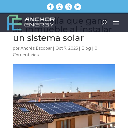
La plusvalía que gana
su inmueble al instalar
un sistema solar
por
Andrés Escobar
|
Oct 7, 2025
|
Blog
|
0
Comentarios