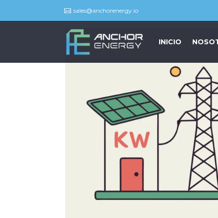
sales@anchorenergy.io

INICIO
NOSO