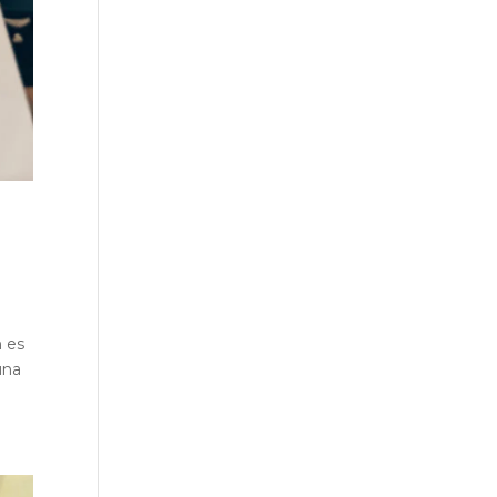
n es
una