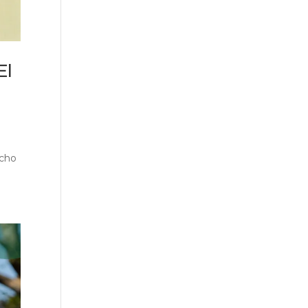
El
ucho