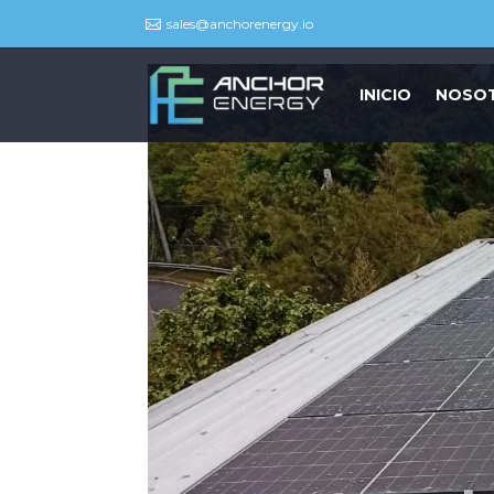
sales@anchorenergy.io

INICIO
NOSO