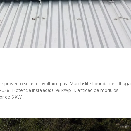
de proyecto solar fotovoltaico para Murphslife Foundation. Lugar
l 2026 Potencia instalada: 6.96 kWp Cantidad de módulos
or de 6 kW...