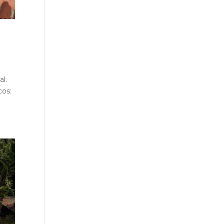
al.
cos: